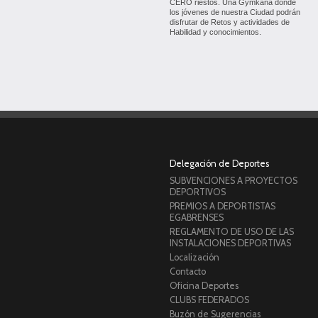
CERO riestos. Una Gymkana donde
los jóvenes de nuestra Ciudad podrán
disfrutar de Retos y actividades de
Habilidad y conocimientos.
Delegación de Deportes
SUBVENCIONES A PROYECTOS
DEPORTIVOS
PREMIOS A DEPORTISTAS
EGABRENSES
REGLAMENTO DE USO DE LAS
INSTALACIONES DEPORTIVAS
Localización
Contacto
Oficina Deportes
CLUBS FEDERADOS
Buzón de Sugerencias