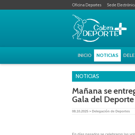
Oficina Deportes
Sede Electrónic
INICIO
NOTICIAS
DELE
NOTICIAS
Mañana se entreg
Gala del Deporte
08.10.2025 > Delegación de Deportes
En días pasados se celebraron las vot