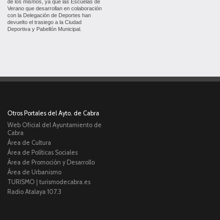
de los mismos, ya que las Escuelas de
Verano que desarrollan en colaboración
con la Delegación de Deportes han
devuelto el trasiego a la Ciudad
Deportiva y Pabellón Municipal.
Otros Portales del Ayto. de Cabra
Web Oficial del Ayuntamiento de
Cabra
Área de Cultura
Área de Políticas Sociales
Área de Promoción y Desarrollo
Área de Urbanismo
TURISMO | turismodecabra.es
Radio Atalaya 107.3