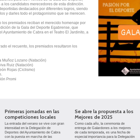
 a los candidatos merecedores de esta distinción.
eportistas destacados por diferentes logros, siendo
los y darles todo el protagonismo que se merecen.
o los premiados reciban el merecido homenaje por
 edición de la Gala del Deporte Egabrense, que
l Ayuntamiento de Cabra en el Teatro El Jardinito, a
rado el recuento, los premiados resultaron los
ra Muñoz Lozano (Natación)
eiva Ruiz (Natación)
León Rojas (Ciclismo)
n.
ión Promi
Primeras jornadas en las
Se abre la propuesta a los
competiciones locales
Mejores de 2025
La entrada del verano se vive con gran
Como cada año, la ceremonia de
intensidad en la Delegación de
entrega de Galardones a los mejores
Deportes del Ayuntamiento de Cabra
de cada temporada, es una fecha de
con la puesta en marcha de las
especial importancia para la Delegación