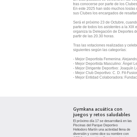
tras conocerse por parte de los Clubes
En este 2025 han sido muchos los/as d
sus Clubes los encargados de resaltar
Será el próximo 23 de Octubre, cuand
parte de todos los asistentes a la XIX
organiza la Delegación de Deportes de
partir de las 20.30 horas.
Tras las votaciones realizadas y celeb
siguientes según las categorías:
- Mejor Deportista Femenina: Alejand
- Mejor Deportista Masculino: Ángel L
- Mejor Dirigente Deportivo: Joaquín 
- Mejor Club Deportivo: C. D. Fit-Fusio
- Mejor Entidad Colaboradora: Fundac
Gymkana acuática con
juegos y retos saludables
El próximo día 17 se desarrollará en las
Piscinas del Parque Deportivo
Heliodoro Martín una actividad llena de
diversión y como dice su nombre con