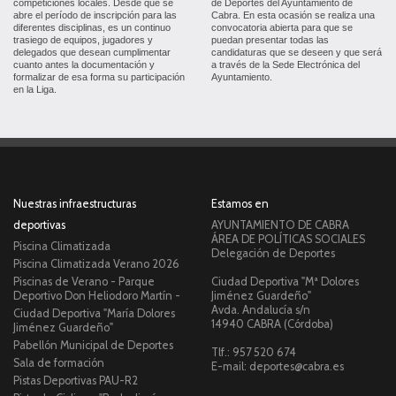
competiciones locales. Desde que se
de Deportes del Ayuntamiento de
abre el período de inscripción para las
Cabra. En esta ocasión se realiza una
diferentes disciplinas, es un continuo
convocatoria abierta para que se
trasiego de equipos, jugadores y
puedan presentar todas las
delegados que desean cumplimentar
candidaturas que se deseen y que será
cuanto antes la documentación y
a través de la Sede Electrónica del
formalizar de esa forma su participación
Ayuntamiento.
en la Liga.
Nuestras infraestructuras
Estamos en
deportivas
AYUNTAMIENTO DE CABRA
ÁREA DE POLÍTICAS SOCIALES
Piscina Climatizada
Delegación de Deportes
Piscina Climatizada Verano 2026
Piscinas de Verano - Parque
Ciudad Deportiva "Mª Dolores
Deportivo Don Heliodoro Martín -
Jiménez Guardeño"
Avda. Andalucía s/n
Ciudad Deportiva "María Dolores
14940 CABRA (Córdoba)
Jiménez Guardeño"
Pabellón Municipal de Deportes
Tlf.: 957 520 674
Sala de formación
E-mail: deportes@cabra.es
Pistas Deportivas PAU-R2